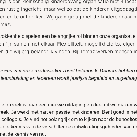
g is een kleinschalig kinderopvang organisatie met 4 locat
en rustig ingericht, maar wel zo dat de kinderen uitgedaag
en en te ontdekken. Wij gaan graag met de kinderen naar b
omaz.
trokkenheid spelen een belangrijke rol binnen onze organisatie.
fijn samen met elkaar. Flexibiliteit, mogelijkheid tot eigen
en die wij erg belangrijk vinden. Bij Tomaz werken mensen 
proces van onze medewerkers heel belangrijk. Daarom hebben w
t teambuilding en iedereen wordt jaarlijks begeleid en uitgedaa
.
ie opzoek is naar een nieuwe uitdaging en deel uit wil maken v
eek. Je werkt met hart en passie met kinderen. Bent goed in het
collega’s. Je vind het belangrijk om te kijken naar de behoeftes
eb je kennis van de verschillende ontwikkelingsgebieden van d
 met de kennis van nu.