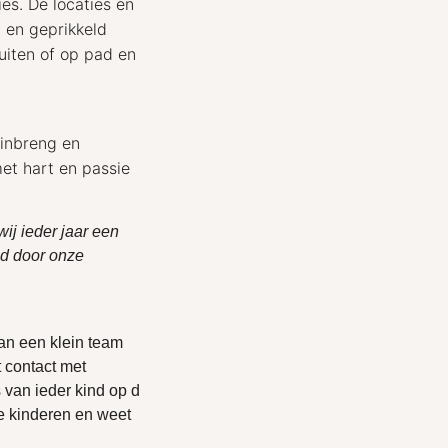
ies.
De locaties en
d en geprikkeld
uiten of op pad en
 inbreng en
met hart en passie
ij ieder jaar een
gd door onze
an een klein team
 contact met
 van ieder kind op d
e kinderen en weet