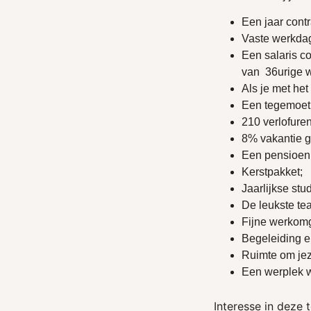
Een jaar contr
Vaste werkdag
Een salaris c
van 36urige 
Als je met he
Een tegemoetk
210 verlofure
8% vakantie g
Een pensioenr
Kerstpakket;
Jaarlijkse stu
De leukste tea
Fijne werkomg
Begeleiding e
Ruimte om jeze
Een werplek wa
Interesse in deze 