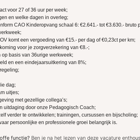
act voor 27 of 36 uur per week;
en en welke dagen in overleg;
onform CAO Kinderopvang schaal 6: €2.641.- tot €3.630.- bruto
werkweek;
t OV komt een vergoeding van €15.- per dag of €0,23ct per km;
oming voor je zorgverzekering van €8.-;
n op basis van 36urige werkweek;
eld en een eindejaarsuitkering van 8%;
egeling;
die dag;
m uitjes;
eving met gezellige collega’s;
n uitdaging door onze Pedagogisch Coach;
lf verder te ontwikkelen; trainingen, cursussen en bijscholing;
ar persoonlijke en professionele groei belangrijk is.
toffe functie?
Ben je na het lezen van deze vacature enthou