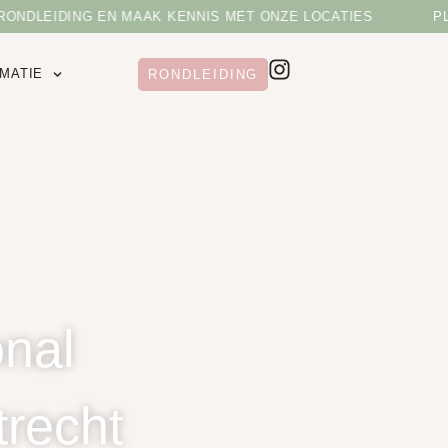
ONDLEIDING EN MAAK KENNIS MET ONZE LOCATIES
PL
MATIE
RONDLEIDING
nal
trecht