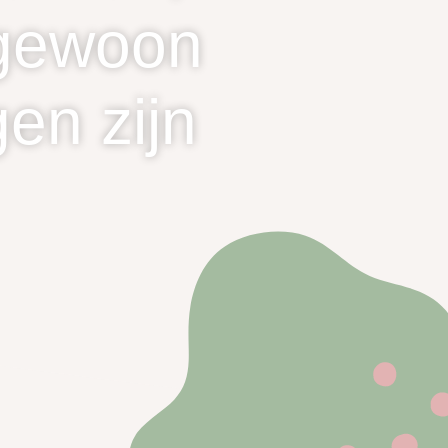
 gewoon
en zijn