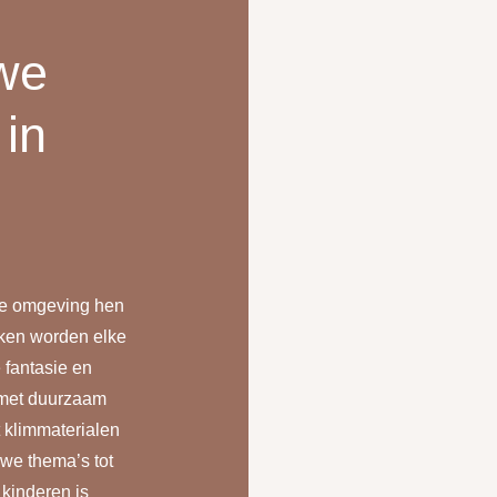
we
 in
de omgeving hen
eken worden elke
 fantasie en
 met duurzaam
 klimmaterialen
 we thema’s tot
 kinderen is