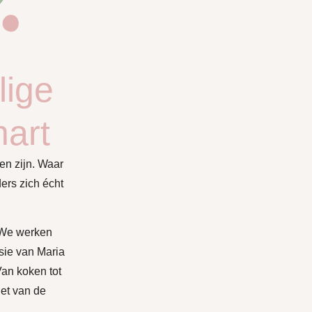
lige
hart
n zijn. Waar
ers zich écht
. We werken
isie van Maria
an koken tot
het van de