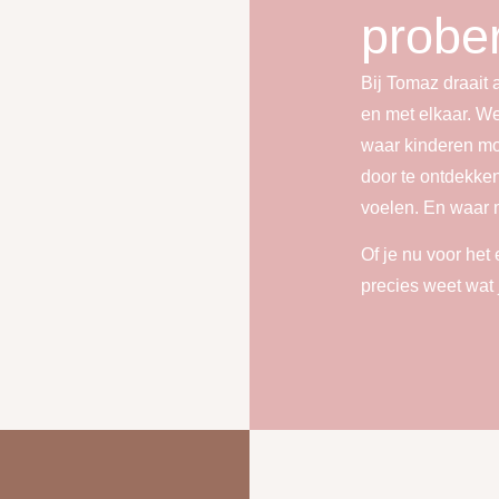
probe
Bij Tomaz draait 
en met elkaar. We
waar kinderen mog
door te ontdekke
voelen. En waar 
Of je nu voor het
precies weet wat 