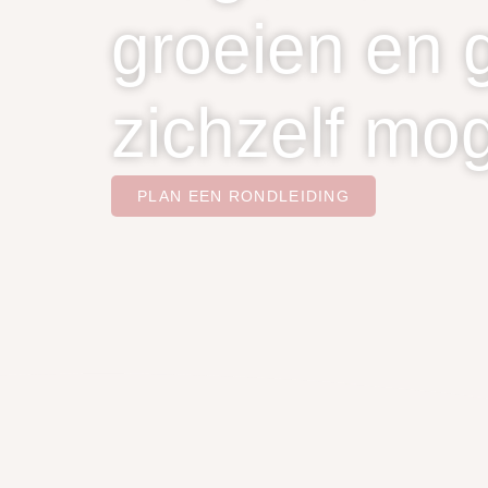
groeien en
zichzelf mog
PLAN EEN RONDLEIDING