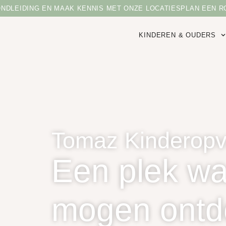
LEIDING EN MAAK KENNIS MET ONZE LOCATIES
PLAN EEN RON
KINDEREN & OUDERS
Tomaz Kinderop
Een plek wa
mogen ontd