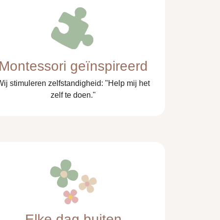
Montessori geïnspireerd
Wij stimuleren zelfstandigheid: "Help mij het
zelf te doen."
Elke dag buiten